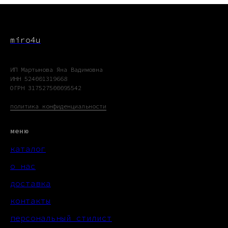
miro4u
ИП Мартынова Яна Вадимовна
ИНН 524001319668
ОГРН 317527500095542
политика конфиденциальности
меню
каталог
о нас
доставка
контакты
персональный стилист