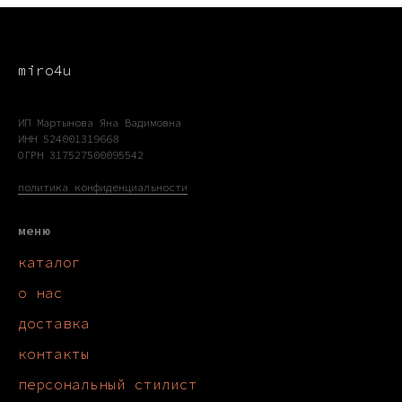
miro4u
ИП Мартынова Яна Вадимовна
ИНН 524001319668
ОГРН 317527500095542
политика конфиденциальности
меню
каталог
о нас
доставка
контакты
персональный стилист